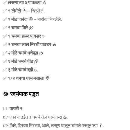
✅
लसणाच्या ४ पाकळ्या
🧄
✅
१ टोमॅटो
🍅 – चिरलेले.
✅
१ मोठा कांदा
🧅 – बारीक चिरलेले.
✅
१ चमचा जिरे
🌿
✅
१ चमचा हळद पावडर
✨
✅
१ चमचा लाल मिरची पावडर
🔥
✅
२ मोठे चमचे धणेपूड
🌿
✅
२ मोठे चमचे पीठ
🌾
✅
३ मोठे चमचे दही
🍶
✅
१/२ चमचा गरम मसाला
🌟
🍲
स्वयंपाक पद्धत
१️⃣
पायरी १:
👉 एका कढईत ३ चमचे तेल गरम करा ♨️.
👉 जिरे, हिरव्या मिरच्या, आले, लसूण घालून चांगले परतून घ्या 🥄.