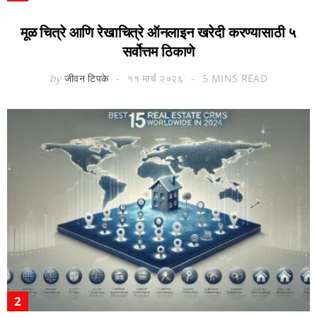
मूळ चित्रे आणि रेखाचित्रे ऑनलाइन खरेदी करण्यासाठी ५
सर्वोत्तम ठिकाणे
by
जीवन टिपके
११ मार्च २०२६
5 MINS READ