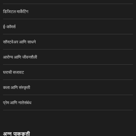
डिजिटल मार्केटिंग
ई-कॉमर्स
सॉफ्टवेअर आणि साधने
आरोग्य आणि जीवनशैली
घराची सजावट
कला आणि संस्कृती
प्रेम आणि नातेसंबंध
अन्न पाककृती