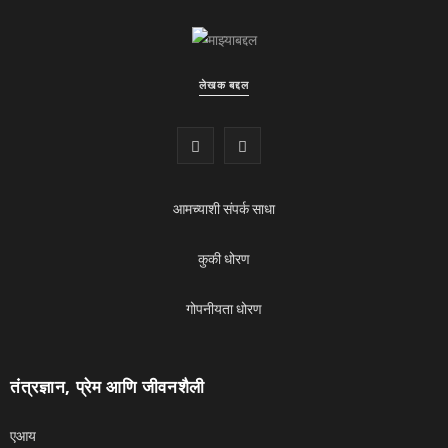
लेखक बद्दल
फे
यू
स
ट्यू
आमच्याशी संपर्क साधा
बु
ब
क
कुकी धोरण
गोपनीयता धोरण
तंत्रज्ञान, प्रेम आणि जीवनशैली
एआय