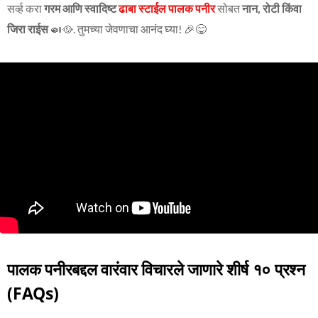
सर्व्ह करा
गरम आणि स्वादिष्ट
ढाबा स्टाईल पालक पनीर
सोबत
नान, रोटी किंवा
जिरा राईस
🍛🥘. तुमच्या जेवणाचा आनंद घ्या! 🎉😋
पालक पनीरबद्दल वारंवार विचारले जाणारे शीर्ष १० प्रश्न
(FAQs)