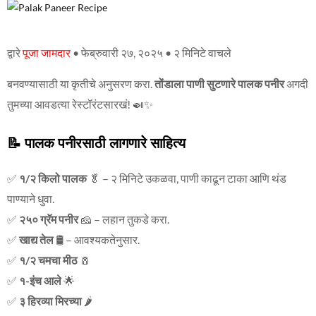
द्वारे
पूजा जामदार
• फेब्रुवारी २७, २०२५ • २ मिनिटे वाचले
बनवण्यासाठी या कृतीचे अनुसरण करा.
तोंडाला पाणी सुटणारे पालक पनीर
अगदी
तुमच्या आवडत्या रेस्टॉरंटसारखं! 🍛✨
📝
पालक पनीरसाठी लागणारे साहित्य
✅
१/२ किलो पालक
🥬 – २ मिनिटे उकळवा, पाणी काढून टाका आणि थंड
पाण्याने धुवा.
✅
२५० ग्रॅम पनीर
🧀 – लहान तुकडे करा.
✅
खाद्य तेल
🛢️ – आवश्यकतेनुसार.
✅
१/२ चमचा मीठ
🧂
✅
१-इंच आले
🌟
✅
३ हिरव्या मिरच्या
🌶️