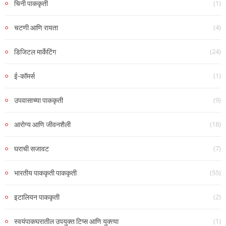
(1)
चिनी पाककृती
(4)
चटणी आणि रायता
(24)
डिजिटल मार्केटिंग
(1)
ई-कॉमर्स
(9)
उपवासाच्या पाककृती
(18)
आरोग्य आणि जीवनशैली
(7)
घराची सजावट
(55)
भारतीय पाककृती पाककृती
(2)
इटालियन पाककृती
(1)
स्वयंपाकघरातील उपयुक्त टिप्स आणि युक्त्या