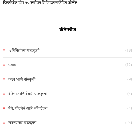
दिल्लीतील टॉप १० सर्वोत्तम डिजिटल मार्केटिंग कोर्सेस
कॅटेगरीज
(18)
५ मिनिटांच्या पाककृती
(12)
एआय
(9)
कला आणि संस्कृती
(4)
बेकिंग आणि बेकरी पाककृती
(1)
पेये, शीतपेये आणि मॉकटेल्स
(24)
नाश्त्याच्या पाककृती