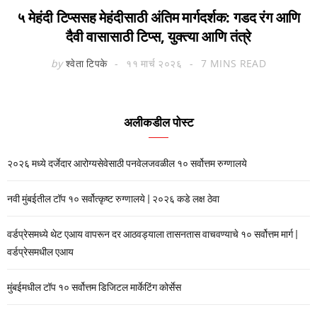
५ मेहंदी टिप्ससह मेहंदीसाठी अंतिम मार्गदर्शक: गडद रंग आणि
दैवी वासासाठी टिप्स, युक्त्या आणि तंत्रे
by
श्वेता टिपके
११ मार्च २०२६
7 MINS READ
अलीकडील पोस्ट
२०२६ मध्ये दर्जेदार आरोग्यसेवेसाठी पनवेलजवळील १० सर्वोत्तम रुग्णालये
नवी मुंबईतील टॉप १० सर्वोत्कृष्ट रुग्णालये | २०२६ कडे लक्ष ठेवा
वर्डप्रेसमध्ये थेट एआय वापरून दर आठवड्याला तासनतास वाचवण्याचे १० सर्वोत्तम मार्ग |
वर्डप्रेसमधील एआय
मुंबईमधील टॉप १० सर्वोत्तम डिजिटल मार्केटिंग कोर्सेस