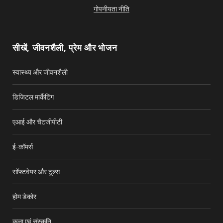
b
u
गोपनीयता नीति
o
b
o
e
सीखें, जीवनशैली, प्रेम और भोजन
k
स्वास्थ्य और जीवनशैली
डिजिटल मार्केटिंग
एआई और चैटजीपीटी
ई-कॉमर्स
सॉफ्टवेयर और टूल्स
होम डेकोर
कला एवं संस्कृति