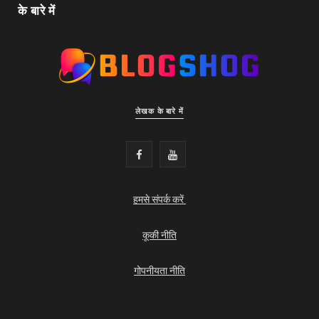
के बारे में
लेखक के बारे में
F
Y
a
o
हमसे संपर्क करें
c
u
e
T
कूकी नीति
b
u
गोपनीयता नीति
o
b
o
e