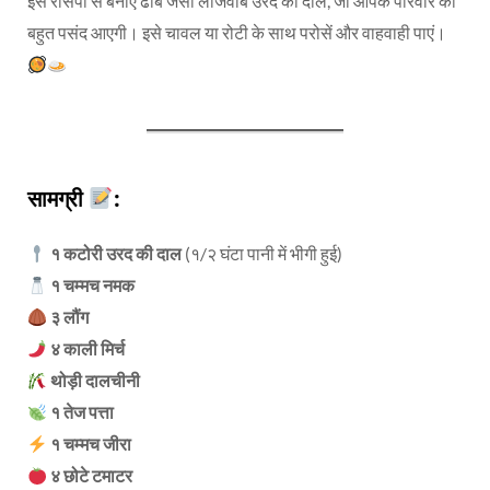
इस रेसिपी से बनाएं ढाबे जैसी लाजवाब उरद की दाल, जो आपके परिवार को
बहुत पसंद आएगी। इसे चावल या रोटी के साथ परोसें और वाहवाही पाएं।
सामग्री
:
१ कटोरी उरद की दाल
(१/२ घंटा पानी में भीगी हुई)
१ चम्मच नमक
३ लौंग
४ काली मिर्च
थोड़ी दालचीनी
१ तेज पत्ता
१ चम्मच जीरा
४ छोटे टमाटर