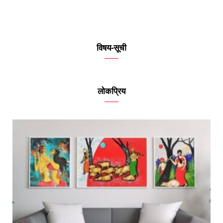
विषय-सूची
लोकप्रिय