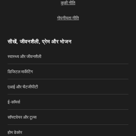
e
T
कूकी नीति
b
u
गोपनीयता नीति
o
b
o
e
सीखें, जीवनशैली, प्रेम और भोजन
k
स्वास्थ्य और जीवनशैली
डिजिटल मार्केटिंग
एआई और चैटजीपीटी
ई-कॉमर्स
सॉफ्टवेयर और टूल्स
होम डेकोर