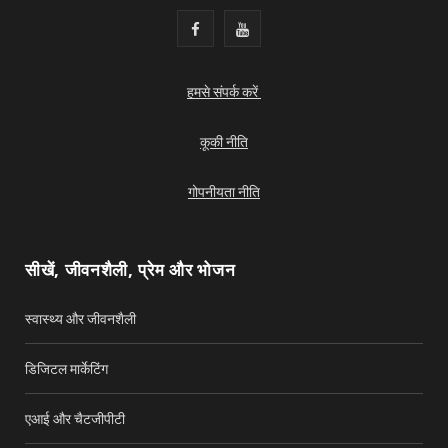
F
Y
a
o
हमसे संपर्क करें
c
u
e
T
कूकी नीति
b
u
गोपनीयता नीति
o
b
o
e
सीखें, जीवनशैली, प्रेम और भोजन
k
स्वास्थ्य और जीवनशैली
डिजिटल मार्केटिंग
एआई और चैटजीपीटी