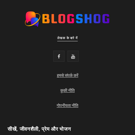
लेखक के बारे में
F
Y
a
o
हमसे संपर्क करें
c
u
e
T
कूकी नीति
b
u
गोपनीयता नीति
o
b
o
e
सीखें, जीवनशैली, प्रेम और भोजन
k