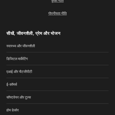
कूकी नीति
b
u
गोपनीयता नीति
o
b
o
e
सीखें, जीवनशैली, प्रेम और भोजन
k
स्वास्थ्य और जीवनशैली
डिजिटल मार्केटिंग
एआई और चैटजीपीटी
ई-कॉमर्स
सॉफ्टवेयर और टूल्स
होम डेकोर