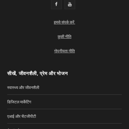
F
Y
a
o
हमसे संपर्क करें
c
u
e
T
कूकी नीति
b
u
गोपनीयता नीति
o
b
o
e
सीखें, जीवनशैली, प्रेम और भोजन
k
स्वास्थ्य और जीवनशैली
डिजिटल मार्केटिंग
एआई और चैटजीपीटी