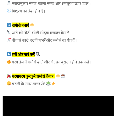
स्वादानुसार नमक, काला नमक और अमचूर पाउडर डालें।
मिश्रण को ठंडा होने दें।
समोसे बनाएं
आटे की छोटी-छोटी लोइयां बनाकर बेल लें।
बीच से काटें, स्टफिंग भरें और समोसे का शेप दें।
तलें और सर्व करें
गरम तेल में समोसे डालें और गोल्डन ब्राउन होने तक तलें।
गरमागरम कुरकुरे समोसे तैयार!
चटनी के साथ आनंद लें!