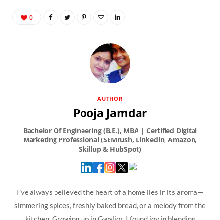
0
AUTHOR
Pooja Jamdar
I’ve always believed the heart of a home lies in its aroma—
simmering spices, freshly baked bread, or a melody from the
kitchen. Growing up in Gwalior, I found joy in blending