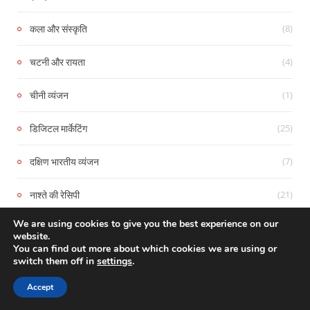
(8)
कला और संस्कृति
(4)
चटनी और रायता
(1)
चीनी व्यंजन
(25)
डिजिटल मार्केटिंग
(7)
दक्षिण भारतीय व्यंजन
(21)
नाश्ते की रेसिपी
We are using cookies to give you the best experience on our
(9)
पश्चिमी भारतीय व्यंजन
website.
You can find out more about which cookies we are using or
(9)
switch them off in
settings
.
पिज़्ज़ा और पास्ता
Accept
(2)
पेय और मॉकटेल