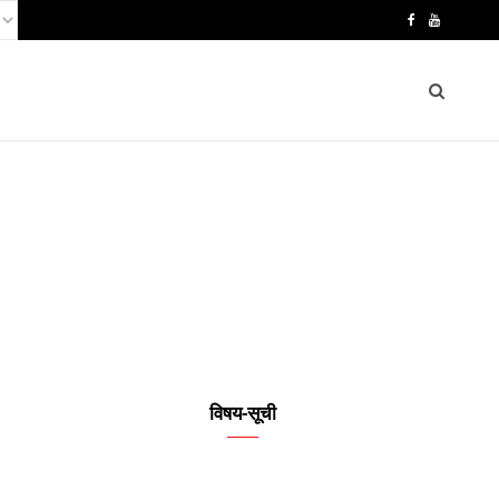
F
Y
a
o
c
u
e
T
b
u
o
b
o
e
k
विषय-सूची