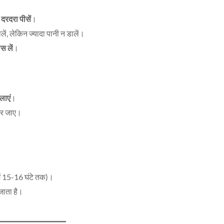
र
दरदरा पीसें
।
ें, लेकिन ज्यादा पानी न डालें।
स लें
।
लाएं
।
 भर जाए।
में 15-16 घंटे तक)।
जाता है।