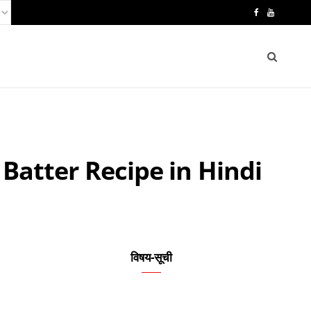
F
Y
a
o
c
u
e
T
b
u
o
b
Dosa Batter Recipe in Hindi
o
e
k
विषय-सूची