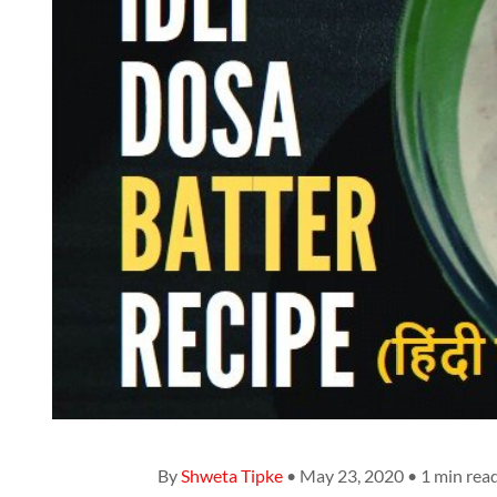
By
Shweta Tipke
• May 23, 2020 • 1 min rea