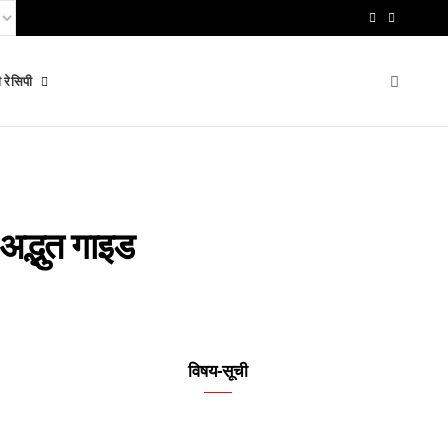
F
Y
a
o
 रेसिपी
c
u
e
T
b
u
o
b
अद्भुत गाइड
o
e
k
विषय-सूची