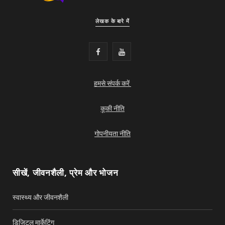
लेखक के बारे में
F
Y
a
o
हमसे संपर्क करें
c
u
e
T
कूकी नीति
b
u
गोपनीयता नीति
o
b
o
e
सीखें, जीवनशैली, प्रेम और भोजन
k
स्वास्थ्य और जीवनशैली
डिजिटल मार्केटिंग