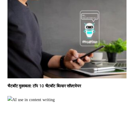
चैटबॉट मुकाबला: टॉप 10 चैटबॉट बिल्डर सॉफ़्टवेयर