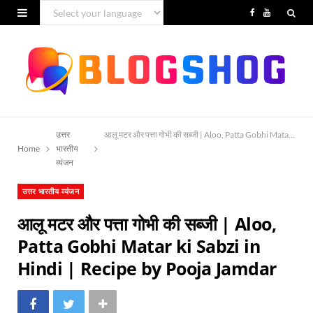
F
Y
a
o
c
u
e
T
b
u
उत्तर
आलू मटर और पत्ता गोभी की सब्जी | Aloo, Patta Gobhi Matar ki S
o
b
Home
भारतीय
व्यंजन
o
e
k
उत्तर भारतीय व्यंजन
आलू मटर और पत्ता गोभी की सब्जी | Aloo,
Patta Gobhi Matar ki Sabzi in
Hindi | Recipe by Pooja Jamdar