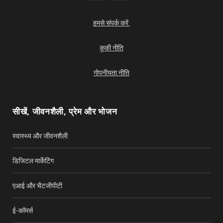
a
o
हमसे संपर्क करें
c
u
e
T
कूकी नीति
b
u
गोपनीयता नीति
o
b
o
e
सीखें, जीवनशैली, प्रेम और भोजन
k
स्वास्थ्य और जीवनशैली
डिजिटल मार्केटिंग
एआई और चैटजीपीटी
ई-कॉमर्स