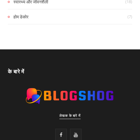
(18)
स्वास्थ्य और जीवनशैली
(7)
होम डेकोर
के बारे में
लेखक के बारे में
F
Y