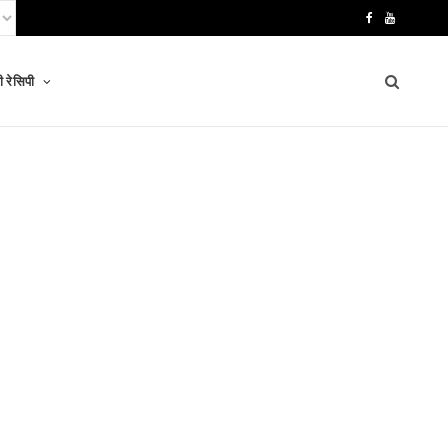
F
Y
a
o
 रेसिपी
c
u
e
T
b
u
o
b
o
e
k